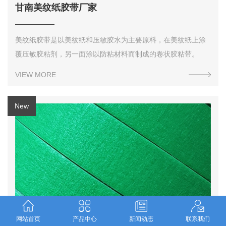
甘南美纹纸胶带厂家
美纹纸胶带是以美纹纸和压敏胶水为主要原料，在美纹纸上涂
覆压敏胶粘剂，另一面涂以防粘材料而制成的卷状胶粘带。
VIEW MORE
甘南美纹纸胶带定制
网站首页
产品中心
新闻动态
联系我们