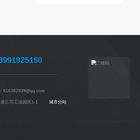
3991925150
382939@qq.com
大道汇芯工业园区1-1
城市分站
城市分站
陕西
西安