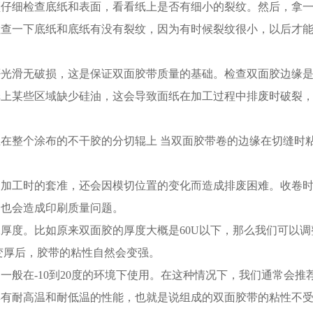
须仔细检查底纸和表面，看看纸上是否有细小的裂纹。然后，拿
检查一下底纸和底纸有没有裂纹，因为有时候裂纹很小，以后才
否光滑无破损，这是保证双面胶带质量的基础。检查双面胶边缘
纸上某些区域缺少硅油，这会导致面纸在加工过程中排废时破裂
在整个涂布的不干胶的分切辊上 当双面胶带卷的边缘在切缝时
响加工时的套准，还会因模切位置的变化而造成排废困难。收卷
均也会造成印刷质量问题。
厚度。比如原来双面胶的厚度大概是60U以下，那么我们可以调
厚度变厚后，胶带的粘性自然会变强。
般在-10到20度的环境下使用。在这种情况下，我们通常会推
具有耐高温和耐低温的性能，也就是说组成的双面胶带的粘性不