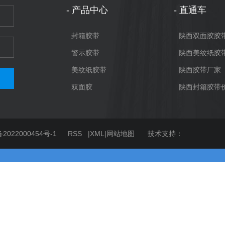
产品中心
直通车
封箱胶带
陕西双面胶胶
警示胶带
陕西美纹纸胶
美纹纸胶带
陕西胶带厂家
双面胶
陕西封箱胶带
2022000454号-1
RSS
|
XML
|
网站地图
技术支持：