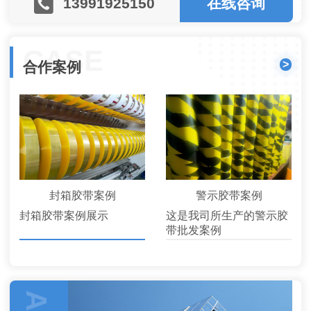
13991925150
在线咨询
CASE
>
合作案例
封箱胶带案例
警示胶带案例
封箱胶带案例展示
这是我司所生产的警示胶
带批发案例