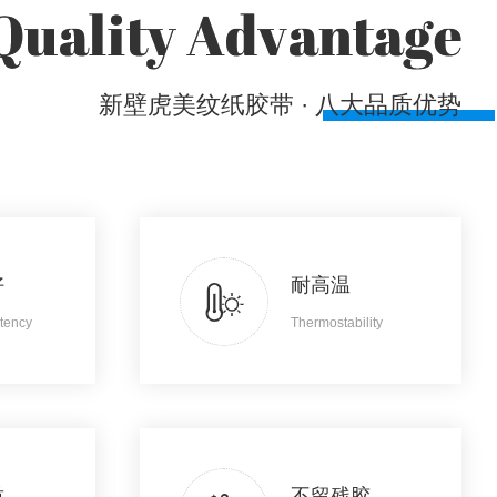
新壁虎美纹纸胶带 · 八大品质优势
好
耐高温
tency
Thermostability
质
不留残胶