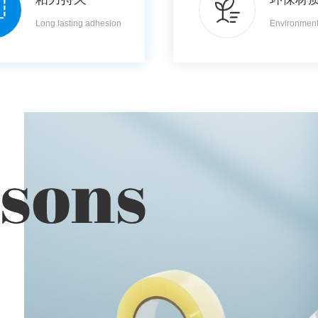
Long lasting adhesion
Environmenta