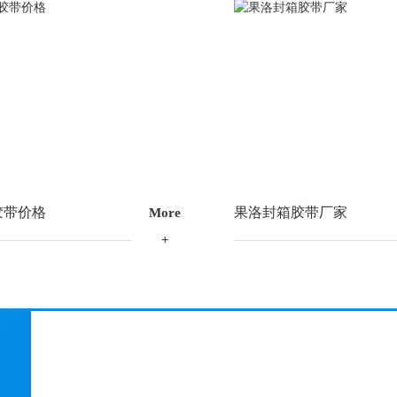
胶带价格
果洛封箱胶带厂家
M
o
r
e