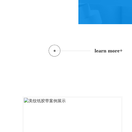
业厂家、实力供应商。
l
e
a
r
n
m
o
r
e
+