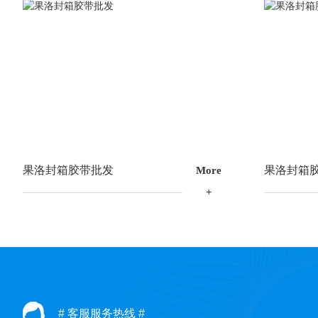
果洛封箱胶带批发
果洛封箱
M
o
r
e
# 客服服务热线 #