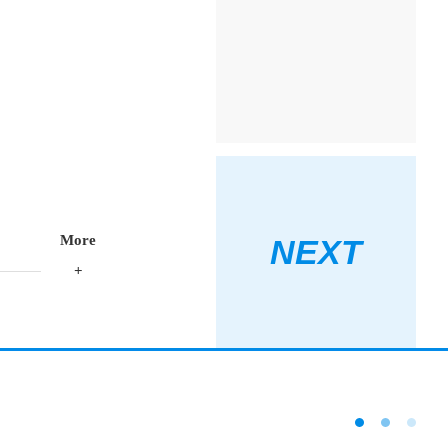
M
o
r
e
NEXT