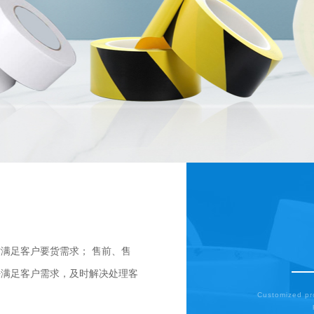
专业实力
/ Professi
满足客户要货需求； 售前、售
新壁虎建材多年来专注
好满足客户需求，及时解决处理客
造，行业经验丰富，拥
务于一体，客户遍及陕
Customized pro