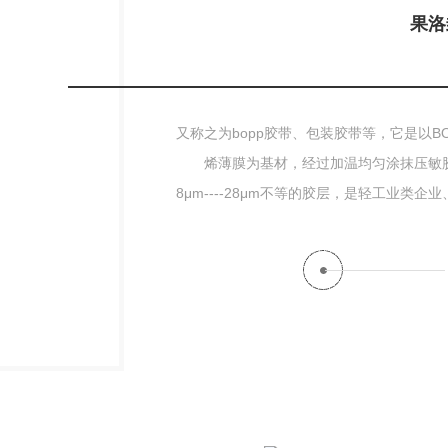
果洛
又称之为bopp胶带、包装胶带等，它是以B
烯薄膜为基材，经过加温均匀涂抹压敏
8μm----28μm不等的胶层，是轻工业类企