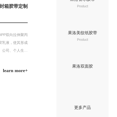
封箱胶带定制
Product
果洛美纹纸胶带
OPP双向拉伸聚丙
Product
胶乳液，使其形成
业、公司、个人生活
中不可缺少的用品
果洛双面胶
l
e
a
r
n
m
o
r
e
+
更
多
产
品