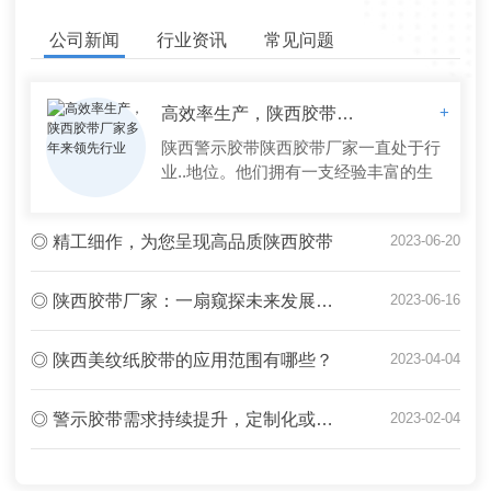
公司新闻
行业资讯
常见问题
高效率生产，陕西胶带厂家多年来领先行业
+
陕西警示胶带陕西胶带厂家一直处于行
业..地位。他们拥有一支经验丰富的生
产团队和..的生产线，能够更好地满足
客户需求。该厂家采用..的技术和设
◎ 精工细作，为您呈现高品质陕西胶带
2023-06-20
备，不断优化生产流程，提高产品质
量，..产品符合国内外市场的标准。同
时，他们还注重创新，并与多家..企业
◎ 陕西胶带厂家：一扇窥探未来发展的窗口
2023-06-16
合作，研发出了一系列高品质的产品，
深受消费者喜爱。该公司在生产过程
◎ 陕西美纹纸胶带的应用范围有哪些？
2023-04-04
中，严格遵...
◎ 警示胶带需求持续提升，定制化或向胶带行业发展方向
2023-02-04