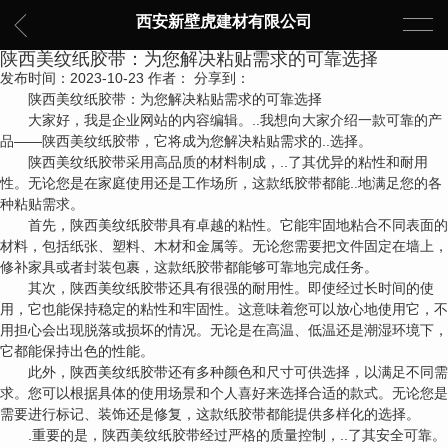
西安新壁虎建材有限公司
陕西美纹纸胶带：为您解决粘贴需求的可靠选择
发布时间：2023-10-23
作者：
分享到：
陕西美纹纸胶带：为您解决粘贴需求的可靠选择
大家好，我是企业网站的内容编辑。..我想向大家介绍一款可靠的产
品——陕西美纹纸胶带，它将成为您解决粘贴需求的..选择。
陕西美纹纸胶带采用高品质的材料制成，..了其优异的粘性和耐用
性。无论您是在家庭使用还是工作场所，这款纸胶带都能..地满足您的各
种粘贴需求。
首先，陕西美纹纸胶带具有卓越的粘性。它能牢固地粘合不同表面的
材料，包括纸张、塑料、木材和金属等。无论您需要把文件固定在墙上，
修补家具或者封装包裹，这款纸胶带都能够可靠地完成任务。
其次，陕西美纹纸胶带还具有很强的耐用性。即使经过长时间的使
用，它也能保持稳定的粘性和牢固性。这意味着您可以放心地使用它，不
用担心会出现脱落或损坏的情况。无论是在高温、低温还是潮湿环境下，
它都能保持出色的性能。
此外，陕西美纹纸胶带还有多种颜色和尺寸可供选择，以满足不同需
求。您可以根据具体的使用场景和个人喜好来选择合适的款式。无论您是
需要进行标记、装饰还是修复，这款纸胶带都能提供多样化的选择。
.重要的是，陕西美纹纸胶带经过严格的质量控制，..了其安全可靠。